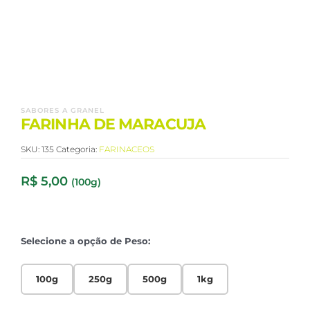
SABORES A GRANEL
FARINHA DE MARACUJA
SKU:
135
Categoria:
FARINACEOS
R$
5,00
(100g)
Selecione a opção de Peso:
100g
250g
500g
1kg