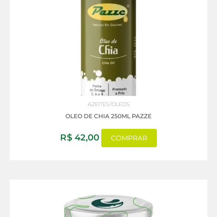
AZEITES/OLEOS
OLEO DE CHIA 250ML PAZZE
R$
42,00
COMPRAR