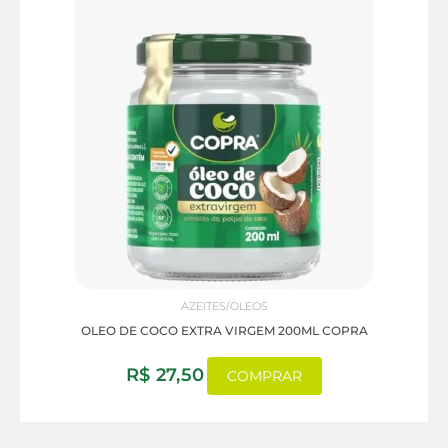
AZEITES/OLEOS
OLEO DE COCO EXTRA VIRGEM 200ML COPRA
R$
27,50
COMPRAR