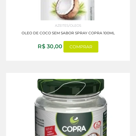
AZEITES/OLEOS
OLEO DE COCO SEM SABOR SPRAY COPRA 100ML
R$
30,00
COMPRAR