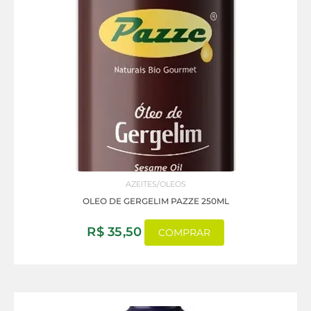
AZEITES/OLEOS
OLEO DE GERGELIM PAZZE 250ML
R$
35,50
COMPRAR