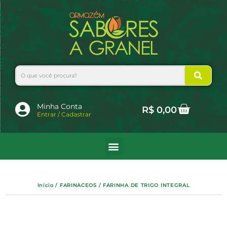
Ir
para
o
conteúdo
Search
Cart
Minha Conta
R$
0,00
Entrar / Cadastrar
Início
/
FARINACEOS
/ FARINHA DE TRIGO INTEGRAL