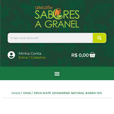
Ir
para
o
conteúdo
Search
Cart
Minha Conta
R$
0,00
Entrar / Cadastrar
Início
/
CHAS
/ ERVA MATE CHIMARRAO NATURAL BARAO 1KG