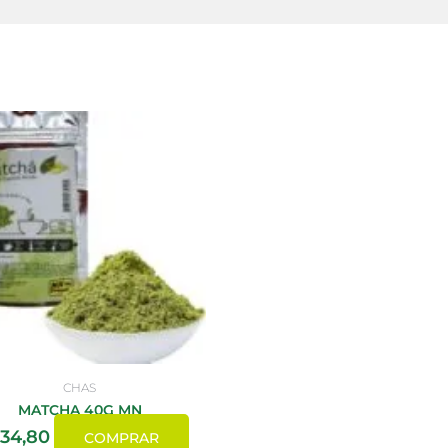
CHAS
MATCHA 40G MN
34,80
COMPRAR