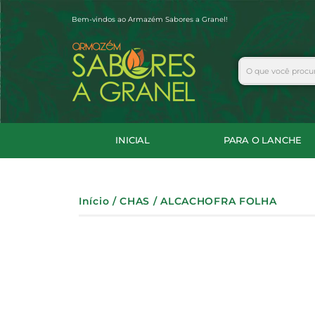
Ir
Bem-vindos ao Armazém Sabores a Granel!
para
o
conteúdo
Search
INICIAL
PARA O LANCHE
Início
/
CHAS
/ ALCACHOFRA FOLHA