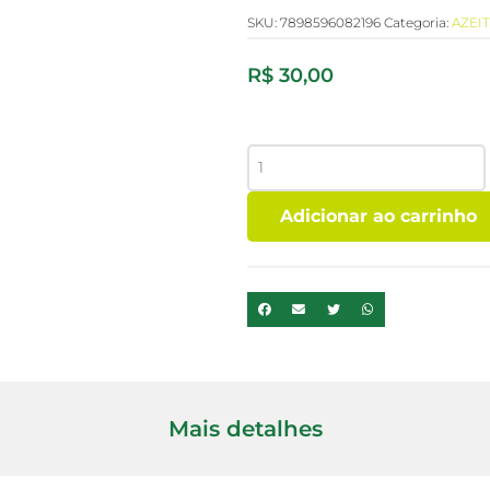
SKU:
7898596082196
Categoria:
AZEI
R$
30,00
OLEO
DE
COCO
Adicionar ao carrinho
SEM
SABOR
SPRAY
COPRA
100ML
quantidade
Mais detalhes