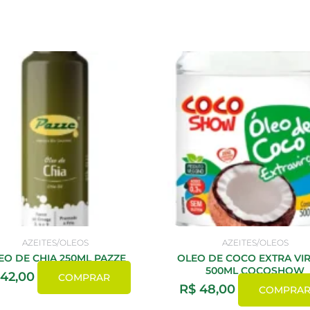
AZEITES/OLEOS
AZEITES/OLEOS
EO DE CHIA 250ML PAZZE
OLEO DE COCO EXTRA VI
500ML COCOSHOW
42,00
COMPRAR
R$
48,00
COMPRA