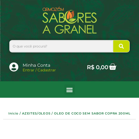
Ir
para
o
conteúdo
Search
Cart
Minha Conta
R$
0,00
Entrar / Cadastrar
Início
/
AZEITES/OLEOS
/ OLEO DE COCO SEM SABOR COPRA 200ML