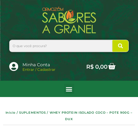
Ir
para
o
conteúdo
Search
Cart
Minha Conta
R$
0,00
Entrar / Cadastrar
Início
/
SUPLEMENTOS
/ WHEY PROTEIN ISOLADO COCO – POTE 900G –
DUX