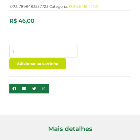
SKU:
7898483537723
Categoria:
SUPLEMENTOS
R$
46,00
MAGNESIO
DIMALATO
260
MG
Adicionar ao carrinho
-
60
CAPSULAS
-
UNILIFE
quantidade
Mais detalhes