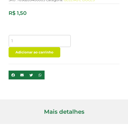
R$
1,50
RAPADURINHA
DE
MINAS
NATURAL
Adicionar ao carrinho
25G
quantidade
Mais detalhes