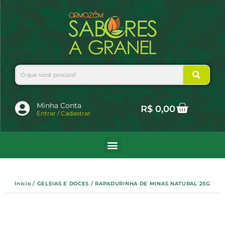
Ir
para
o
conteúdo
Search
Cart
Minha Conta
R$
0,00
Entrar / Cadastrar
Início
/
GELEIAS E DOCES
/ RAPADURINHA DE MINAS NATURAL 25G