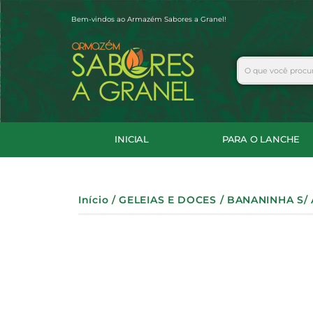
Ir
Bem-vindos ao Armazém Sabores a Granel!
para
o
conteúdo
Search
INICIAL
PARA O LANCHE
Início
/
GELEIAS E DOCES
/ BANANINHA S/