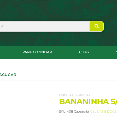
PARA COZINHAR
CHAS
 ACUCAR
SABORES A GRANEL
BANANINHA S
SKU:
408
Categoria:
GELEIAS E DOCE