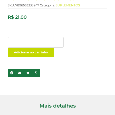
SKU:
7896663335947
Categoria:
SUPLEMENTOS
R$
21,00
PROPOMAX CLINICAL
SPRAY
PURIFICACAO
BUCAL
Adicionar ao carrinho
30
ML
quantidade
Mais detalhes