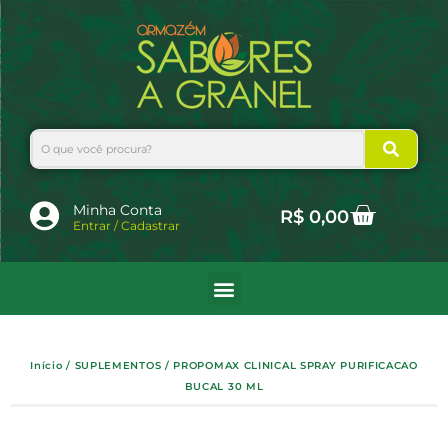
Ir
para
o
conteúdo
Search
Cart
Minha Conta
R$
0,00
Entrar / Cadastrar
Início
/
SUPLEMENTOS
/ PROPOMAX CLINICAL SPRAY PURIFICACAO
BUCAL 30 ML