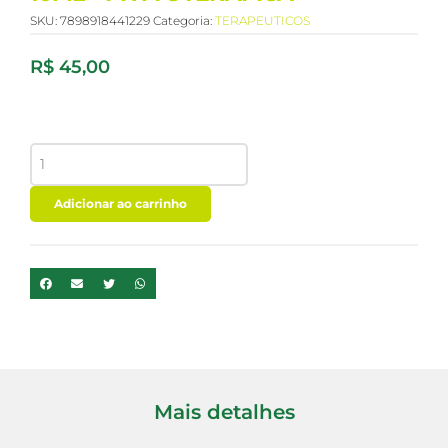
SKU:
7898918441229
Categoria:
TERAPEUTICOS
R$
45,00
OLEO
ESSENCIAL
MANJERICAO
10ML
Adicionar ao carrinho
-
PHYTOTERAPICA
quantidade
Mais detalhes