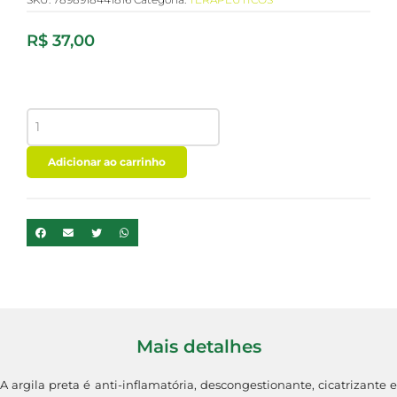
R$
37,00
ARGILA
PRETA
-
POTE
Adicionar ao carrinho
200G
-
PHYTOTERAPICA
quantidade
Mais detalhes
A argila preta é anti-inflamatória, descongestionante, cicatrizante e