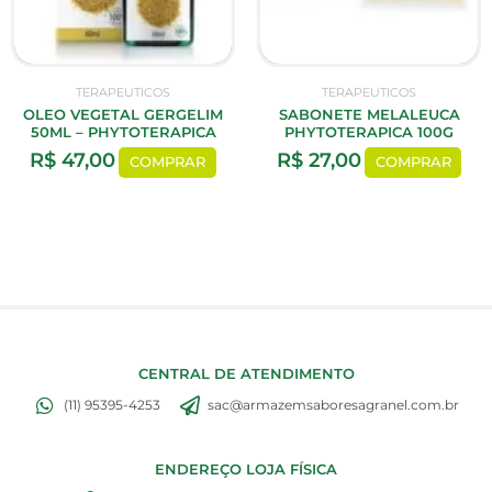
TERAPEUTICOS
TERAPEUTICOS
OLEO VEGETAL GERGELIM
SABONETE MELALEUCA
50ML – PHYTOTERAPICA
PHYTOTERAPICA 100G
R$
47,00
R$
27,00
COMPRAR
COMPRAR
CENTRAL DE ATENDIMENTO
(11) 95395-4253
sac@armazemsaboresagranel.com.br
ENDEREÇO LOJA FÍSICA