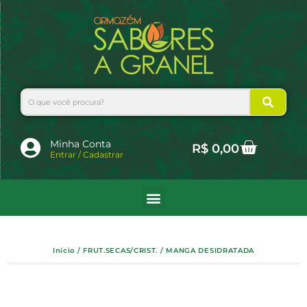
Ir
para
o
conteúdo
Search
Cart
Minha Conta
R$
0,00
Entrar / Cadastrar
Início
/
FRUT.SECAS/CRIST.
/ MANGA DESIDRATADA