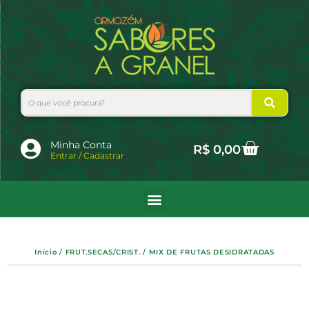
Ir
para
o
conteúdo
Search
Cart
Minha Conta
R$
0,00
Entrar / Cadastrar
Início
/
FRUT.SECAS/CRIST.
/ MIX DE FRUTAS DESIDRATADAS