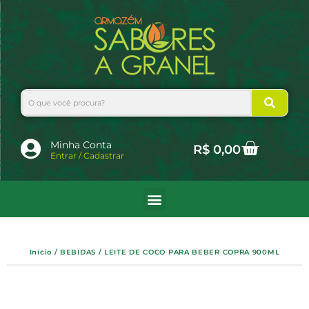
Ir
para
o
conteúdo
Search
Cart
Minha Conta
R$
0,00
Entrar / Cadastrar
Início
/
BEBIDAS
/ LEITE DE COCO PARA BEBER COPRA 900ML