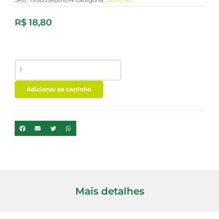
R$
18,80
LEITE
DE
COCO
PARA
Adicionar ao carrinho
BEBER
COPRA
900ML
quantidade
Mais detalhes