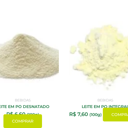
BEBIDAS
BEBIDAS
EITE EM PO DESNATADO
LEITE EM PO INTEGRA
R$
6,60
R$
7,60
(100g)
(100g)
COMPR
COMPRAR