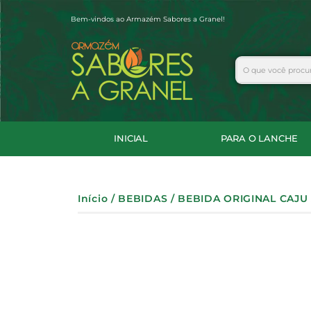
Ir
Bem-vindos ao Armazém Sabores a Granel!
para
o
conteúdo
Search
INICIAL
PARA O LANCHE
Início
/
BEBIDAS
/ BEBIDA ORIGINAL CAJU 