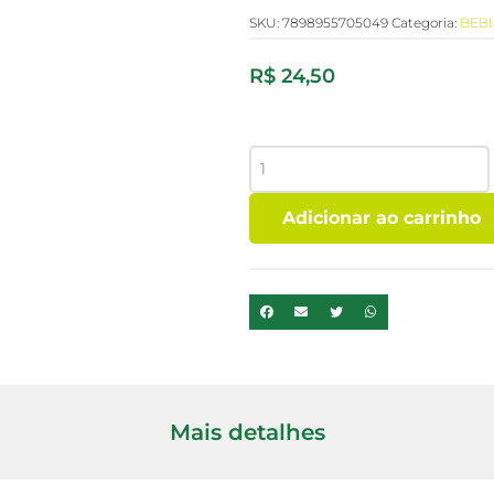
SKU:
7898955705049
Categoria:
BEB
R$
24,50
BEBIDA
ORIGINAL
CAJU
Adicionar ao carrinho
A
TAL
DA
CASTANHA
1
L
quantidade
Mais detalhes