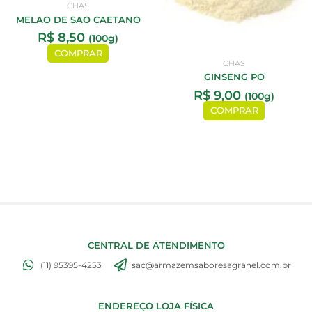
CHAS
MELAO DE SAO CAETANO
R$
8,50
(100g)
COMPRAR
CHAS
GINSENG PO
R$
9,00
(100g)
COMPRAR
CENTRAL DE ATENDIMENTO
(11) 95395-4253
sac@armazemsaboresagranel.com.br
ENDEREÇO LOJA FÍSICA