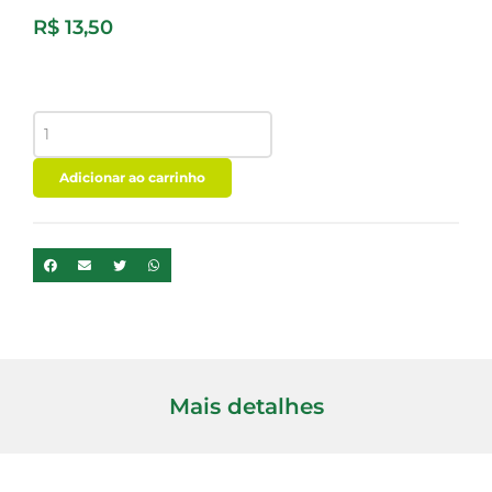
R$
13,50
FARINHA
DE
ARROZ
URBANO
Adicionar ao carrinho
1KG
quantidade
Mais detalhes