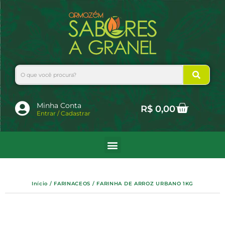
Ir
para
o
conteúdo
Search
Cart
Minha Conta
R$
0,00
Entrar / Cadastrar
Início
/
FARINACEOS
/ FARINHA DE ARROZ URBANO 1KG