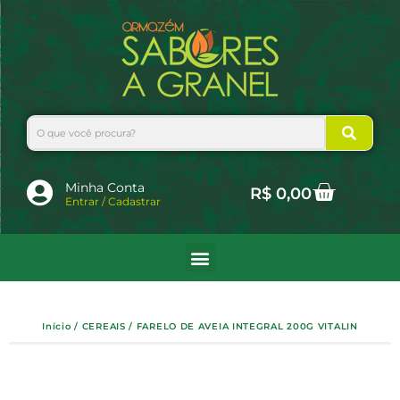
Ir
para
o
conteúdo
Search
Cart
Minha Conta
R$
0,00
Entrar / Cadastrar
Início
/
CEREAIS
/ FARELO DE AVEIA INTEGRAL 200G VITALIN