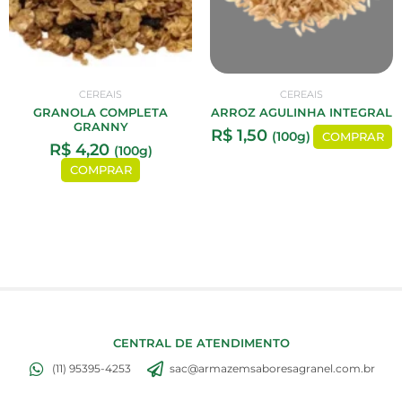
CEREAIS
CEREAIS
GRANOLA COMPLETA
ARROZ AGULINHA INTEGRAL
GRANNY
R$
1,50
(100g)
COMPRAR
R$
4,20
(100g)
COMPRAR
CENTRAL DE ATENDIMENTO
(11) 95395-4253
sac@armazemsaboresagranel.com.br