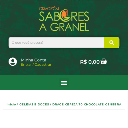
Ir
para
o
conteúdo
Search
Cart
Minha Conta
R$
0,00
Entrar / Cadastrar
Início
/
GELEIAS E DOCES
/ DRAGE CEREJA 70 CHOCOLATE GENEBRA