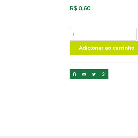
R$
0,60
BALA
DE
BANANA
Adicionar ao carrinho
quantidade