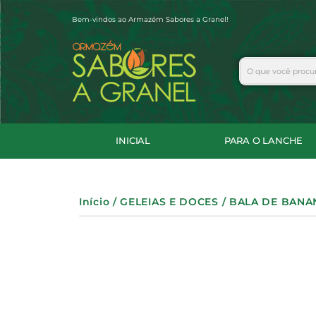
Ir
Bem-vindos ao Armazém Sabores a Granel!
para
o
conteúdo
Search
INICIAL
PARA O LANCHE
Início
/
GELEIAS E DOCES
/ BALA DE BANA