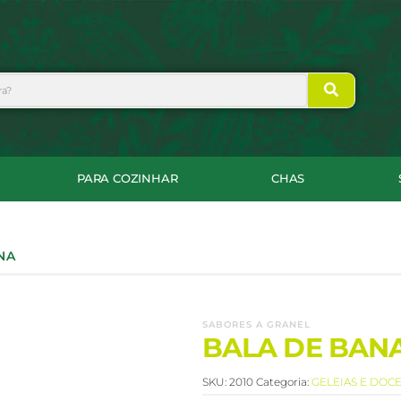
PARA COZINHAR
CHAS
NA
SABORES A GRANEL
BALA DE BAN
SKU:
2010
Categoria:
GELEIAS E DOC