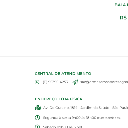
BALA 
R$
CENTRAL DE ATENDIMENTO
(11) 95395-4253
sac@armazemsaboresagran
ENDEREÇO LOJA FÍSICA
Av. Do Cursino, 1814 - Jardim da Saúde - São Paul
Segunda à sexta 9h00 às 18h00
(exceto feriados)
Sábado 09h00 às 17h00