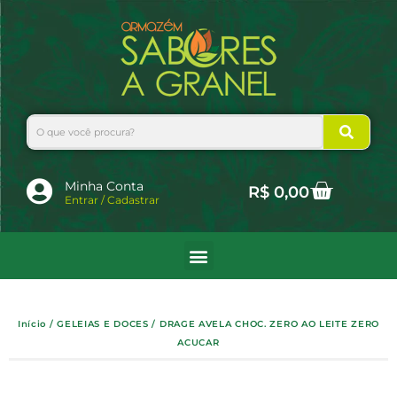
Ir
para
o
conteúdo
Search
Cart
Minha Conta
R$
0,00
Entrar / Cadastrar
Início
/
GELEIAS E DOCES
/ DRAGE AVELA CHOC. ZERO AO LEITE ZERO
ACUCAR