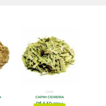
CHAS
A
CAPIM CIDREIRA
R$
6,50
(100g)