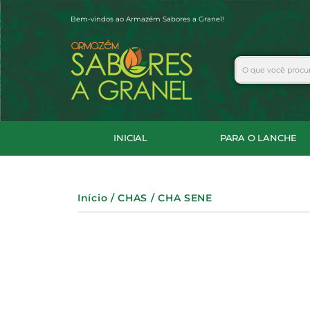
Ir
Bem-vindos ao Armazém Sabores a Granel!
para
o
conteúdo
Search
INICIAL
PARA O LANCHE
Início
/
CHAS
/ CHA SENE