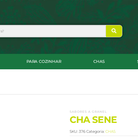
PARA COZINHAR
CHAS
SABORES A GRANEL
CHA SENE
SKU:
376
Categoria:
CHAS