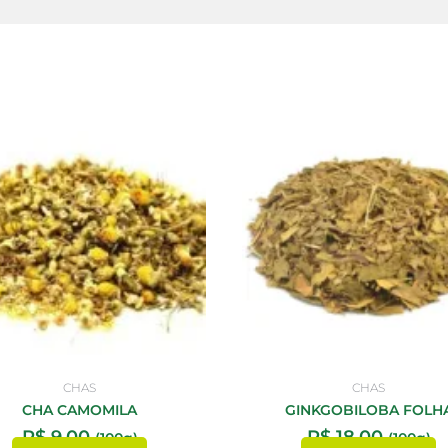
CHAS
CHAS
CHA CAMOMILA
GINKGOBILOBA FOLH
R$
9,00
R$
18,00
(100g)
(100g)