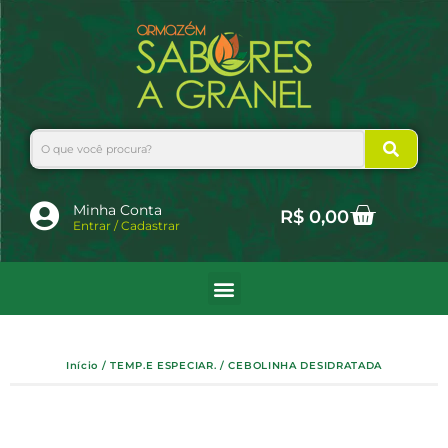
Ir
para
o
conteúdo
Search
Cart
Minha Conta
R$
0,00
Entrar / Cadastrar
Início
/
TEMP.E ESPECIAR.
/ CEBOLINHA DESIDRATADA