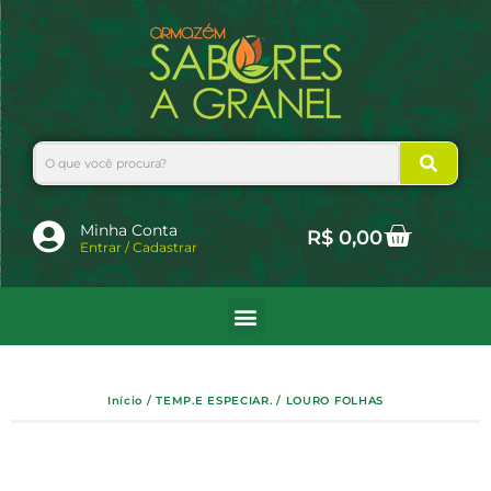
Ir
para
o
conteúdo
Search
Cart
Minha Conta
R$
0,00
Entrar / Cadastrar
Início
/
TEMP.E ESPECIAR.
/ LOURO FOLHAS