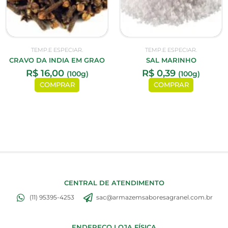
TEMP.E ESPECIAR.
TEMP.E ESPECIAR.
CRAVO DA INDIA EM GRAO
SAL MARINHO
R$
16,00
R$
0,39
(100g)
(100g)
COMPRAR
COMPRAR
CENTRAL DE ATENDIMENTO
(11) 95395-4253
sac@armazemsaboresagranel.com.br
ENDEREÇO LOJA FÍSICA