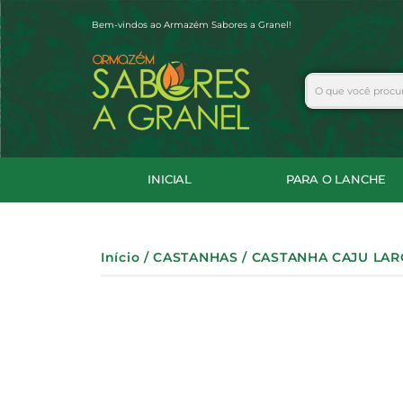
Ir
Bem-vindos ao Armazém Sabores a Granel!
para
o
conteúdo
Search
INICIAL
PARA O LANCHE
Início
/
CASTANHAS
/ CASTANHA CAJU LAR