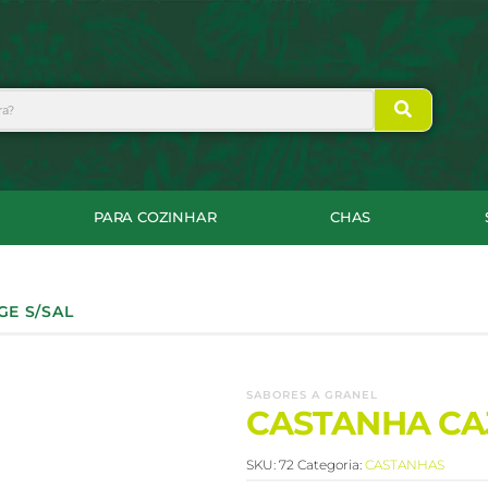
PARA COZINHAR
CHAS
GE S/SAL
SABORES A GRANEL
CASTANHA CAJ
SKU:
72
Categoria:
CASTANHAS