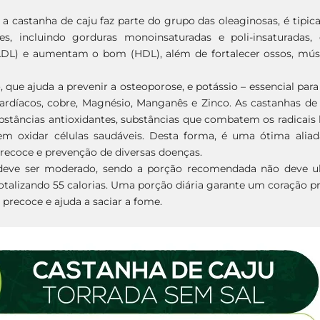
 a castanha de caju faz parte do grupo das oleaginosas, é tipica
es, incluindo gorduras monoinsaturadas e poli-insaturada
(LDL) e aumentam o bom (HDL), além de fortalecer ossos, mús
 que ajuda a prevenir a osteoporose, e potássio – essencial para
ardíacos, cobre, Magnésio, Manganês e Zinco. As castanhas d
ubstâncias antioxidantes, substâncias que combatem os radicais 
m oxidar células saudáveis. Desta forma, é uma ótima ali
recoce e prevenção de diversas doenças.
eve ser moderado, sendo a porção recomendada não deve ult
totalizando 55 calorias. Uma porção diária garante um coração 
precoce e ajuda a saciar a fome.