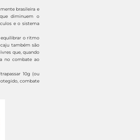
mente brasileira e
s, que diminuem o
culos e o sistema
 equilibrar o ritmo
e caju também são
livres que, quando
ada no combate ao
rapassar 10g (ou
protegido, combate