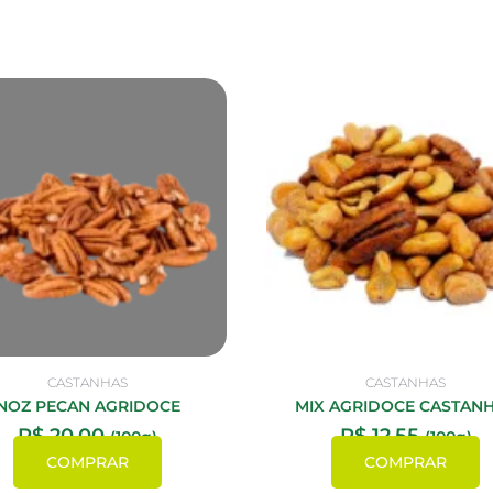
CASTANHAS
CASTANHAS
NOZ PECAN AGRIDOCE
MIX AGRIDOCE CASTAN
R$
20,00
R$
12,55
(100g)
(100g)
COMPRAR
COMPRAR