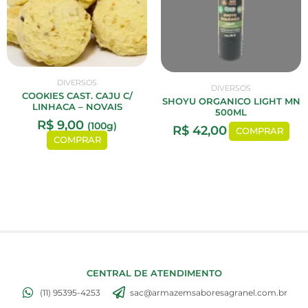
DIVERSOS
DIVERSOS
COOKIES CAST. CAJU C/
SHOYU ORGANICO LIGHT MN
LINHACA – NOVAIS
500ML
R$
9,00
(100g)
R$
42,00
COMPRAR
COMPRAR
CENTRAL DE ATENDIMENTO
(11) 95395-4253
sac@armazemsaboresagranel.com.br