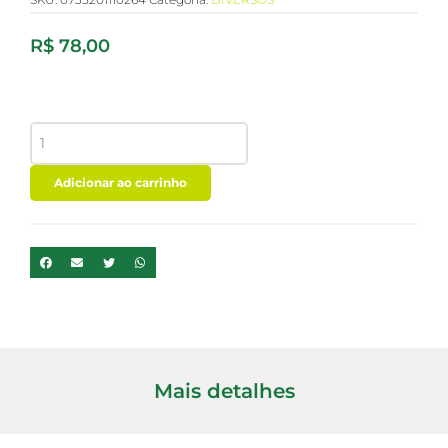
R$
78,00
CACAU
SELVAGEM
100%
PURO
Adicionar ao carrinho
COLOR
ANDINA
200g
quantidade
Mais detalhes