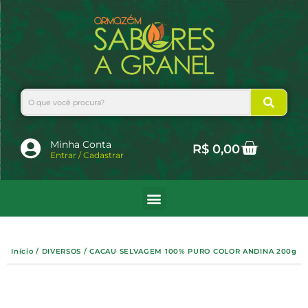
Ir
para
o
conteúdo
Search
Cart
Minha Conta
R$
0,00
Entrar / Cadastrar
Início
/
DIVERSOS
/ CACAU SELVAGEM 100% PURO COLOR ANDINA 200g