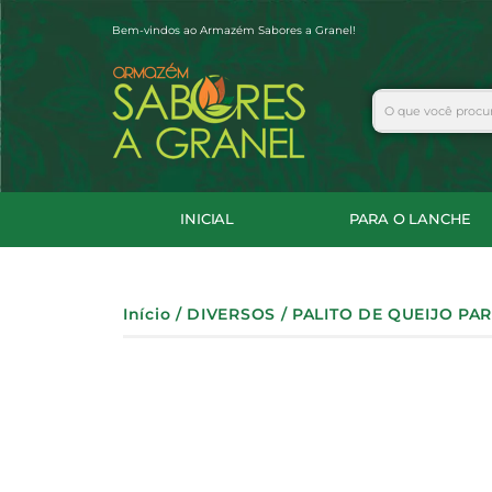
Ir
Bem-vindos ao Armazém Sabores a Granel!
para
o
conteúdo
Search
INICIAL
PARA O LANCHE
Início
/
DIVERSOS
/ PALITO DE QUEIJO P