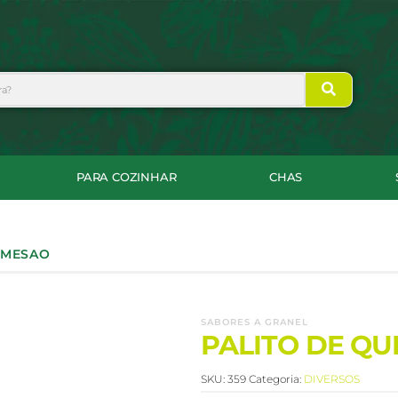
PARA COZINHAR
CHAS
ARMESAO
SABORES A GRANEL
PALITO DE Q
SKU:
359
Categoria:
DIVERSOS