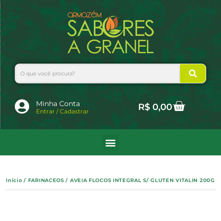
Ir
para
o
conteúdo
Search
Cart
Minha Conta
R$
0,00
Entrar / Cadastrar
Início
/
FARINACEOS
/ AVEIA FLOCOS INTEGRAL S/ GLUTEN VITALIN 200G