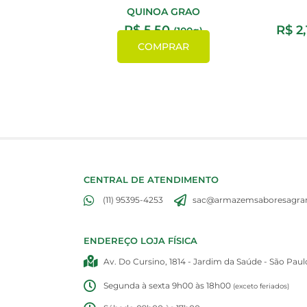
QUINOA GRAO
R$
5,50
R$
2,
(100g)
COMPRAR
CENTRAL DE ATENDIMENTO
(11) 95395-4253
sac@armazemsaboresagran
ENDEREÇO LOJA FÍSICA
Av. Do Cursino, 1814 - Jardim da Saúde - São Paul
Segunda à sexta 9h00 às 18h00
(exceto feriados)