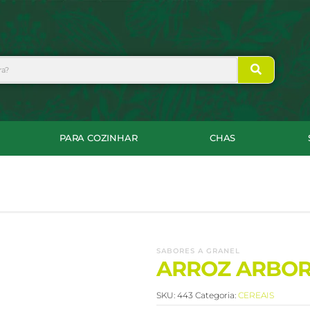
PARA COZINHAR
CHAS
SABORES A GRANEL
ARROZ ARBO
SKU:
443
Categoria:
CEREAIS