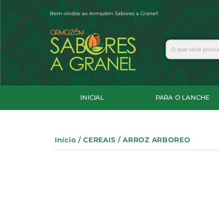
Ir
Bem-vindos ao Armazém Sabores a Granel!
para
o
conteúdo
Search
INICIAL
PARA O LANCHE
Início
/
CEREAIS
/ ARROZ ARBOREO