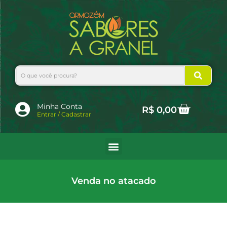
Ir
para
o
conteúdo
Search
Cart
Minha Conta
R$
0,00
Entrar / Cadastrar
Venda no atacado