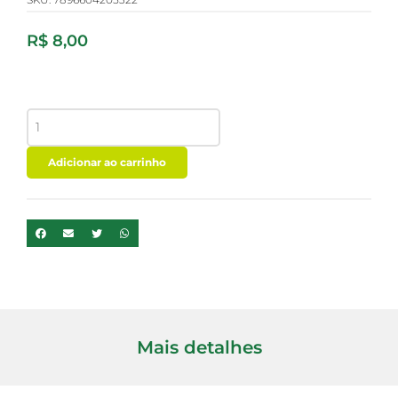
R$
8,00
YOU-
KA
SNACK
DE
Adicionar ao carrinho
MANDIOCA
GERGILIM
E
OREGANO
30G
quantidade
Mais detalhes