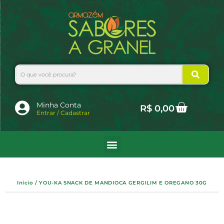
Ir
para
o
conteúdo
Search
Cart
Minha Conta
R$
0,00
Entrar / Cadastrar
Início
/ YOU-KA SNACK DE MANDIOCA GERGILIM E OREGANO 30G