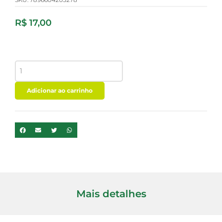
R$
17,00
YOU-
KA
PENNE
TRICOLOR
Adicionar ao carrinho
ORGANICO
300G
quantidade
Mais detalhes