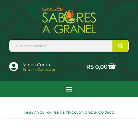
Ir
para
o
conteúdo
Search
Cart
Minha Conta
R$
0,00
Entrar / Cadastrar
Início
/ YOU-KA PENNE TRICOLOR ORGANICO 300G