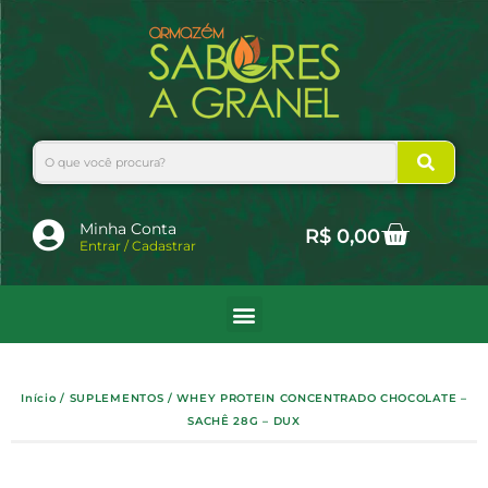
Ir
para
o
conteúdo
Search
Cart
Minha Conta
R$
0,00
Entrar / Cadastrar
Início
/
SUPLEMENTOS
/ WHEY PROTEIN CONCENTRADO CHOCOLATE –
SACHÊ 28G – DUX