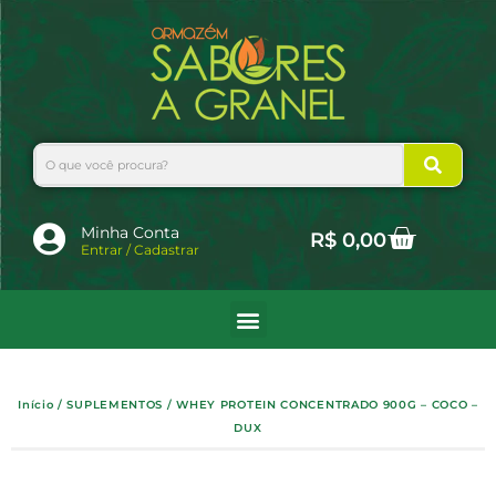
Ir
para
o
conteúdo
Search
Cart
Minha Conta
R$
0,00
Entrar / Cadastrar
Início
/
SUPLEMENTOS
/ WHEY PROTEIN CONCENTRADO 900G – COCO –
DUX