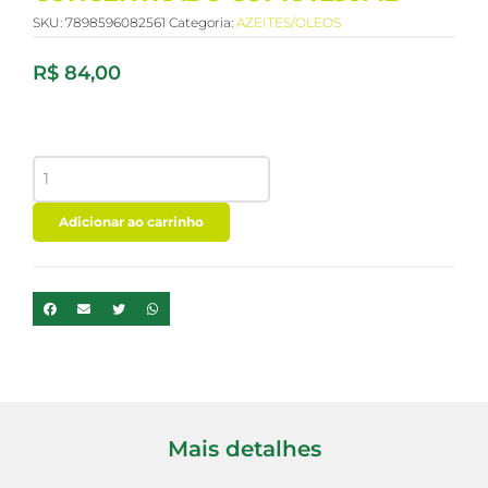
SKU:
7898596082561
Categoria:
AZEITES/OLEOS
R$
84,00
TCM
-
OLEO
DE
Adicionar ao carrinho
COCO
CONCENTRADO
COPRA
250ML
quantidade
Mais detalhes