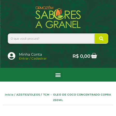
Ir
para
o
conteúdo
Search
Cart
Minha Conta
R$
0,00
Entrar / Cadastrar
Início
/
AZEITES/OLEOS
/ TCM – OLEO DE COCO CONCENTRADO COPRA
250ML