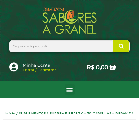
Ir
para
o
conteúdo
Search
Cart
Minha Conta
R$
0,00
Entrar / Cadastrar
Início
/
SUPLEMENTOS
/ SUPREME BEAUTY – 30 CAPSULAS – PURAVIDA