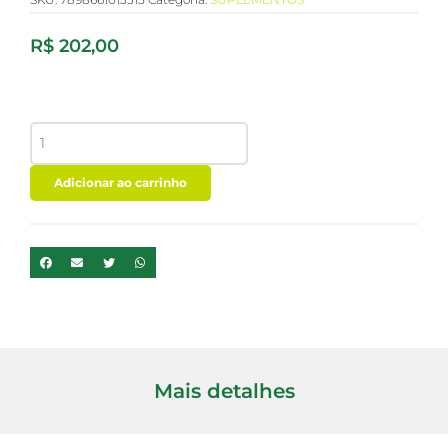
R$
202,00
SUPREME
BEAUTY
-
30
Adicionar ao carrinho
CAPSULAS
-
PURAVIDA
quantidade
Mais detalhes