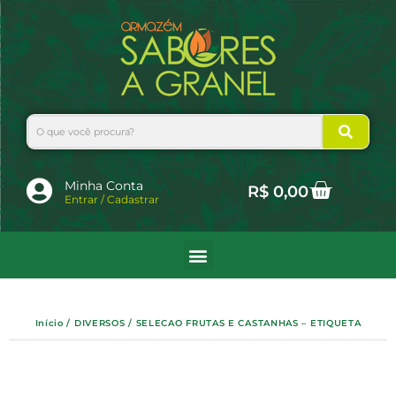
Ir
para
o
conteúdo
Search
Cart
Minha Conta
R$
0,00
Entrar / Cadastrar
Início
/
DIVERSOS
/ SELECAO FRUTAS E CASTANHAS – ETIQUETA