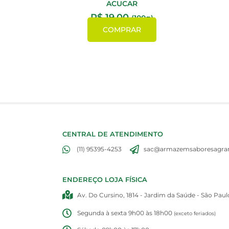
ACUCAR
R$
19,00
(100g)
COMPRAR
CENTRAL DE ATENDIMENTO
(11) 95395-4253
sac@armazemsaboresagran
ENDEREÇO LOJA FÍSICA
Av. Do Cursino, 1814 - Jardim da Saúde - São Paul
Segunda à sexta 9h00 às 18h00
(exceto feriados)