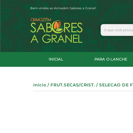
Ir
Bem-vindos ao Armazém Sabores a Granel!
para
o
conteúdo
Search
INICIAL
PARA O LANCHE
Início
/
FRUT.SECAS/CRIST.
/ SELECAO DE 