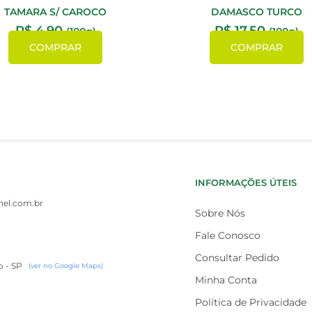
TAMARA S/ CAROCO
DAMASCO TURCO
R$
4,90
R$
17,50
(100g)
(100g)
COMPRAR
COMPRAR
INFORMAÇÕES ÚTEIS
el.com.br
Sobre Nós
Fale Conosco
Consultar Pedido
o - SP
(ver no Google Maps)
Minha Conta
Política de Privacidade