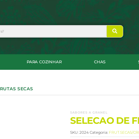
PARA COZINHAR
CHAS
FRUTAS SECAS
SABORES A GRANEL
SELECAO DE F
SKU:
2024
Categoria:
FRUT.SECAS/CRI