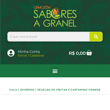
Ir
para
o
conteúdo
Search
Cart
Minha Conta
R$
0,00
Entrar / Cadastrar
Início
/
DIVERSOS
/ SELECAO DE FRUTAS E CASTANHAS GRANDE