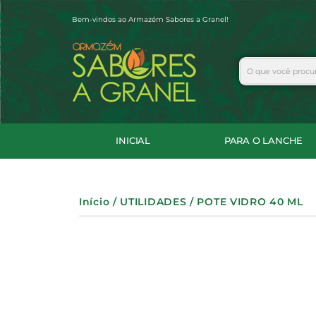
Ir
Bem-vindos ao Armazém Sabores a Granel!
para
o
conteúdo
Search
INICIAL
PARA O LANCHE
Início
/
UTILIDADES
/ POTE VIDRO 40 ML