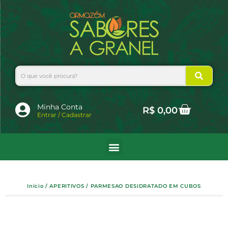
Ir
para
o
conteúdo
Search
Cart
Minha Conta
R$
0,00
Entrar / Cadastrar
Início
/
APERITIVOS
/ PARMESAO DESIDRATADO EM CUBOS