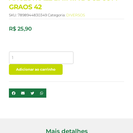
GRAOS 42
SKU:
7898944830349
Categoria:
DIVERSOS
R$
25,90
PAO
DE
FORMA
GRANI
Adicionar ao carrinho
AMICI
ANCESTRALE
BATATA
DOCE
COM
GRAOS
42
quantidade
Mais detalhes