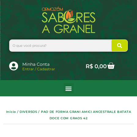
Ir
para
o
conteúdo
Search
Cart
Minha Conta
R$
0,00
Entrar / Cadastrar
Início
/
DIVERSOS
/ PAO DE FORMA GRANI AMICI ANCESTRALE BATATA
DOCE COM GRAOS 42