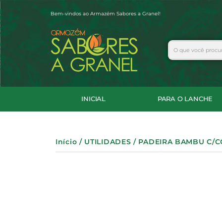
Ir
Bem-vindos ao Armazém Sabores a Granel!
para
o
conteúdo
Search
INICIAL
PARA O LANCHE
Início
/
UTILIDADES
/ PADEIRA BAMBU C/C