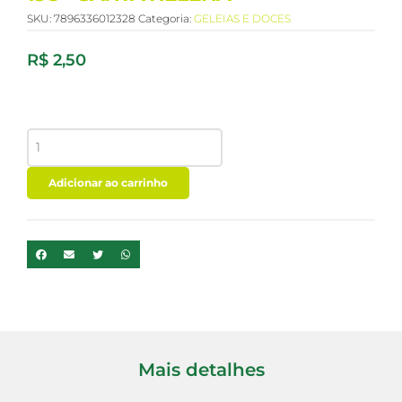
SKU:
7896336012328
Categoria:
GELEIAS E DOCES
R$
2,50
PACOQUITA
CHOCOLATE
AVELA
15G
Adicionar ao carrinho
-
SANTA
HELENA
quantidade
Mais detalhes