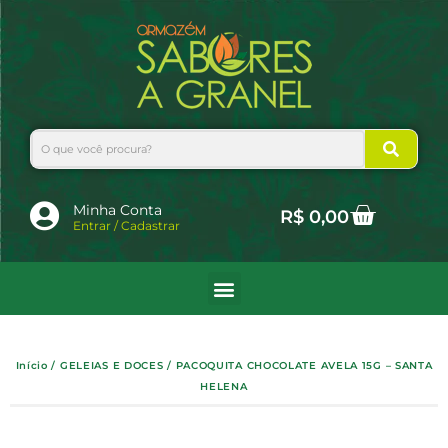
Ir
para
o
conteúdo
Search
Cart
Minha Conta
R$
0,00
Entrar / Cadastrar
Início
/
GELEIAS E DOCES
/ PACOQUITA CHOCOLATE AVELA 15G – SANTA
HELENA