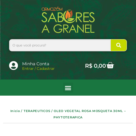
Ir
para
o
conteúdo
Search
Cart
Minha Conta
R$
0,00
Entrar / Cadastrar
Início
/
TERAPEUTICOS
/ OLEO VEGETAL ROSA MOSQUETA 30ML –
PHYTOTERAPICA