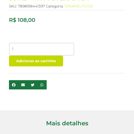
SKU:
7898918441397
Categoria:
TERAPEUTICOS
R$
108,00
OLEO
VEGETAL
ROSA
MOSQUETA
Adicionar ao carrinho
30ML
-
PHYTOTERAPICA
quantidade
Mais detalhes