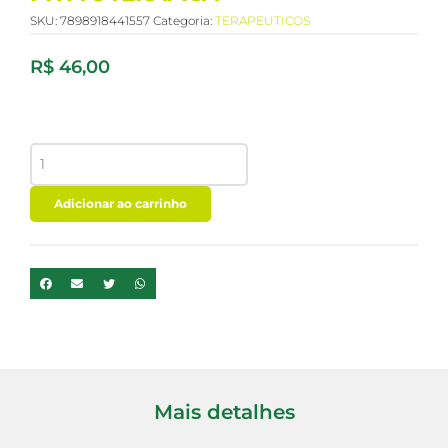
SKU:
7898918441557
Categoria:
TERAPEUTICOS
R$
46,00
OLEO
VEGETAL
GIRASSOL
50ML
Adicionar ao carrinho
-
PHYTOTERAPICA
quantidade
Mais detalhes