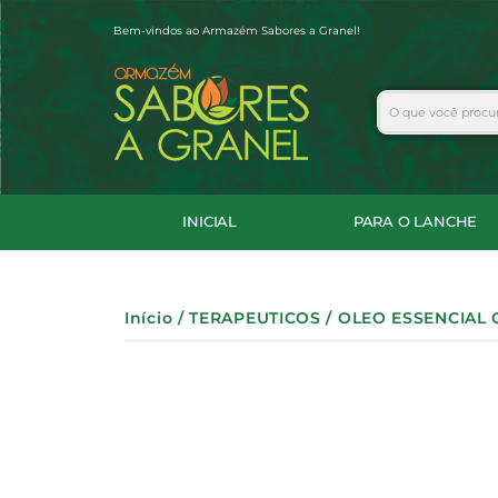
Ir
Bem-vindos ao Armazém Sabores a Granel!
para
o
conteúdo
Search
INICIAL
PARA O LANCHE
Início
/
TERAPEUTICOS
/ OLEO ESSENCIAL 