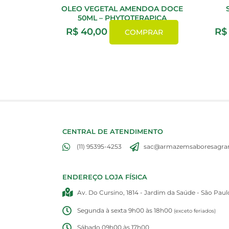
OLEO VEGETAL AMENDOA DOCE
50ML – PHYTOTERAPICA
R$
40,00
R$
COMPRAR
CENTRAL DE ATENDIMENTO
(11) 95395-4253
sac@armazemsaboresagran
ENDEREÇO LOJA FÍSICA
Av. Do Cursino, 1814 - Jardim da Saúde - São Paul
Segunda à sexta 9h00 às 18h00
(exceto feriados)
Sábado 09h00 às 17h00