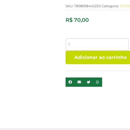
SKU:
7898918441250
Categoria:
TERA
R$
70,00
OLEO
ESSENCIAL
COPAIBA
Adicionar ao carrinho
DESTILADA
10ML
-
PHYTOTERAPICA
quantidade